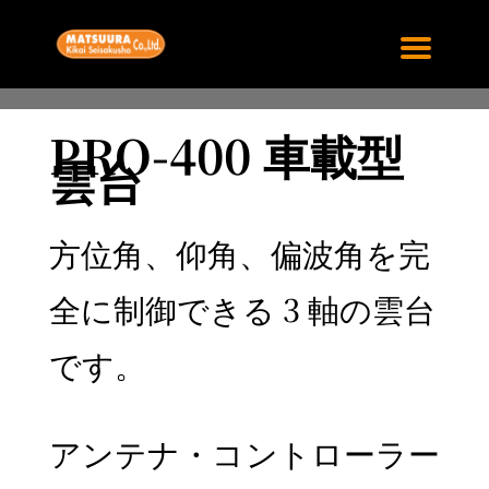
PRO-400 車載型
雲台
方位角、仰角、偏波角を完
全に制御できる 3 軸の雲台
です。
アンテナ・コントローラー